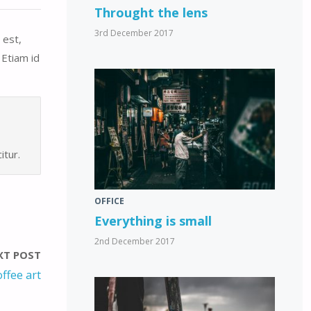
Throught the lens
3rd December 2017
 est,
 Etiam id
itur.
OFFICE
Everything is small
2nd December 2017
XT POST
ffee art