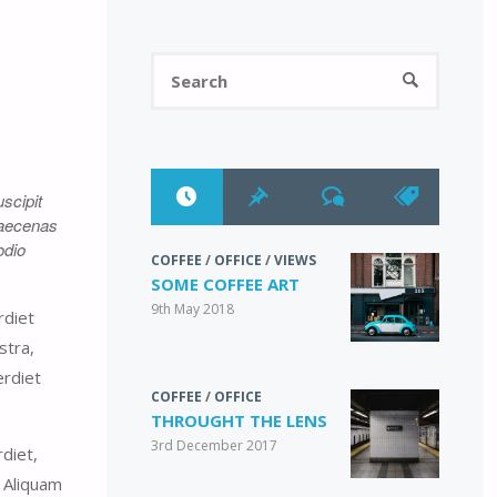
Search
SEARCH
for:
scipit
 Maecenas
odio
COFFEE
/
OFFICE
/
VIEWS
SOME COFFEE ART
9th May 2018
rdiet
stra,
erdiet
COFFEE
/
OFFICE
THROUGHT THE LENS
3rd December 2017
diet,
. Aliquam