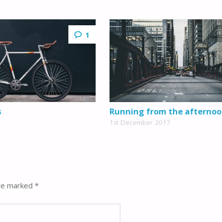
1
s
Running from the afterno
1st December 2017
are marked
*