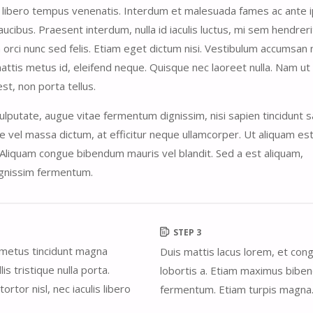
in libero tempus venenatis. Interdum et malesuada fames ac ante
faucibus. Praesent interdum, nulla id iaculis luctus, mi sem hendreri
a orci nunc sed felis. Etiam eget dictum nisi. Vestibulum accumsan
attis metus id, eleifend neque. Quisque nec laoreet nulla. Nam ut
est, non porta tellus.
lputate, augue vitae fermentum dignissim, nisi sapien tincidunt s
e vel massa dictum, at efficitur neque ullamcorper. Ut aliquam est
. Aliquam congue bibendum mauris vel blandit. Sed a est aliquam,
ignissim fermentum.
STEP 3
t metus tincidunt magna
Duis mattis lacus lorem, et cong
lis tristique nulla porta.
lobortis a. Etiam maximus bibe
ortor nisl, nec iaculis libero
fermentum. Etiam turpis magna