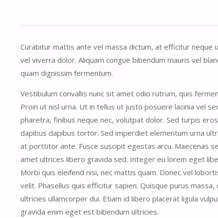
Curabitur mattis ante vel massa dictum, at efficitur neque 
vel viverra dolor. Aliquam congue bibendum mauris vel bland
quam dignissim fermentum.
Vestibulum convallis nunc sit amet odio rutrum, quis ferme
Proin ut nisl urna. Ut in tellus ut justo posuere lacinia vel s
pharetra, finibus neque nec, volutpat dolor. Sed turpis eros
dapibus dapibus tortor. Sed imperdiet elementum urna ultric
at porttitor ante. Fusce suscipit egestas arcu. Maecenas se
amet ultrices libero gravida sed. Integer eu lorem eget libe
Morbi quis eleifend nisi, nec mattis quam. Donec vel lobort
velit. Phasellus quis efficitur sapien. Quisque purus massa,
ultricies ullamcorper dui. Etiam id libero placerat ligula vu
gravida enim eget est bibendum ultricies.