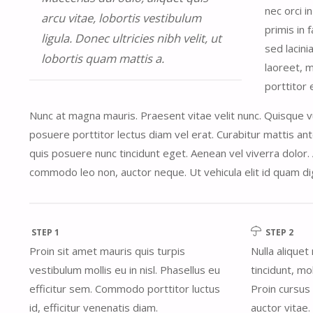
nec orci 
arcu vitae, lobortis vestibulum
primis in 
ligula. Donec ultricies nibh velit, ut
sed lacini
lobortis quam mattis a.
laoreet, m
porttitor 
Nunc at magna mauris. Praesent vitae velit nunc. Quisque vu
posuere porttitor lectus diam vel erat. Curabitur mattis ant
quis posuere nunc tincidunt eget. Aenean vel viverra dolor
commodo leo non, auctor neque. Ut vehicula elit id quam d
STEP 1
STEP 2
Proin sit amet mauris quis turpis
Nulla alique
vestibulum mollis eu in nisl. Phasellus eu
tincidunt, mol
efficitur sem. Commodo porttitor luctus
Proin cursus t
id, efficitur venenatis diam.
auctor vitae.