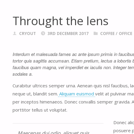
Throught the lens
CRYOUT
3RD DECEMBER 2017
COFFEE
/
OFFICE
Interdum et malesuada fames ac ante ipsum primis in faucibus. 
tortor quis sagittis accumsan. Etiam pretium, lectus a lobortis 
faucibus quam magna, vel imperdiet ex iaculis non. Integer tem
sodales a
.
Curabitur ultrices semper urna. Aenean quis nisl faucibus, l
neque ut, blandit sem.
Aliquam euismod
velit at pulvinar m
per inceptos himenaeos. Donec convallis semper gravida. A
porttitor tellus ut voluptat.
Donec ali
posuere pu
Maecenas dui odio, aliquet quis