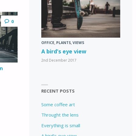
0
OFFICE
,
PLANTS
,
VIEWS
A bird’s eye view
2nd December 2017
on
RECENT POSTS
Some coffee art
Throught the lens
Everything is small
A bird’s eye view