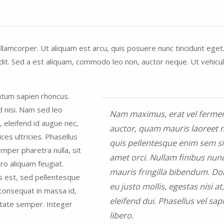
ullamcorper. Ut aliquam est arcu, quis posuere nunc tincidunt ege
it. Sed a est aliquam, commodo leo non, auctor neque. Ut vehicula
ntum sapien rhoncus.
ed nisi. Nam sed leo
Nam maximus, erat vel ferm
, eleifend id augue nec,
auctor, quam mauris laoreet m
es ultricies. Phasellus
quis pellentesque enim sem si
mper pharetra nulla, sit
amet orci. Nullam finibus nunc
ro aliquam feugiat.
mauris fringilla bibendum. D
is est, sed pellentesque
eu justo mollis, egestas nisi at,
 consequat in massa id,
eleifend dui. Phasellus vel sap
lputate semper. Integer
libero.