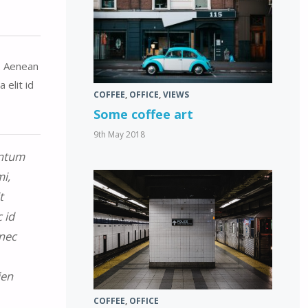
t. Aenean
 elit id
COFFEE
,
OFFICE
,
VIEWS
Some coffee art
9th May 2018
entum
i,
t
 id
onec
ien
COFFEE
,
OFFICE