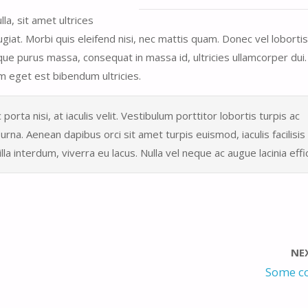
a, sit amet ultrices
giat. Morbi quis eleifend nisi, nec mattis quam. Donec vel lobortis
sque purus massa, consequat in massa id, ultricies ullamcorper dui.
im eget est bibendum ultricies.
 porta nisi, at iaculis velit. Vestibulum porttitor lobortis turpis ac
rna. Aenean dapibus orci sit amet turpis euismod, iaculis facilisis
la interdum, viverra eu lacus. Nulla vel neque ac augue lacinia effic
NE
Some co