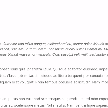
Curabitur non tellus congue, eleifend orci eu, auctor dolor. Mauris su
blandit, odio arcu rutrum lorem, non tincidunt orci dolor sit amet mi.
pus blandit massa non vehicula. Cras suscipit velit velit, sed auctor 
aoreet risus quis, pharetra ligula. Quisque ac tortor euismod, impe
attis. Class aptent taciti sociosqu ad litora torquent per conubia no
liquam erat volutpat. Proin tempus posuere sollicitudin. Nam imp
quam purus non euismod scelerisque. Suspendisse sed odio imper
rus ac, scelerisque metus. Nulla facilisi. Nam vel tristique sapien