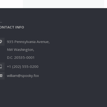
ONTACT INFO
935 Pennsylvania Avenue,
NW Washington,
D.C. 20535-0001
+1 (202) 555-0200
william@spooky.fox