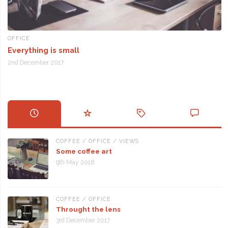
OFFICE
Everything is small
2nd December 2017
COFFEE
/
OFFICE
/
VIEWS
Some coffee art
9th May 2018
COFFEE
/
OFFICE
Throught the lens
3rd December 2017