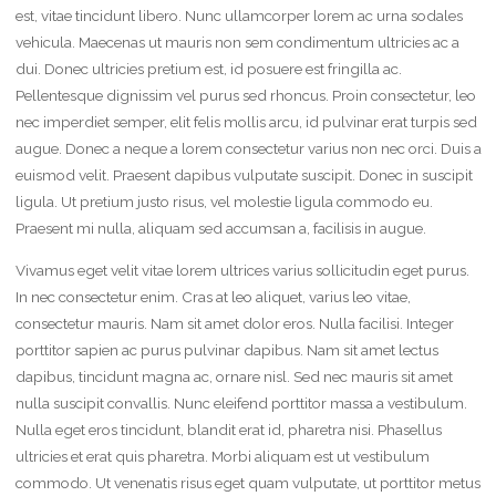
est, vitae tincidunt libero. Nunc ullamcorper lorem ac urna sodales
vehicula. Maecenas ut mauris non sem condimentum ultricies ac a
dui. Donec ultricies pretium est, id posuere est fringilla ac.
Pellentesque dignissim vel purus sed rhoncus. Proin consectetur, leo
nec imperdiet semper, elit felis mollis arcu, id pulvinar erat turpis sed
augue. Donec a neque a lorem consectetur varius non nec orci. Duis a
euismod velit. Praesent dapibus vulputate suscipit. Donec in suscipit
ligula. Ut pretium justo risus, vel molestie ligula commodo eu.
Praesent mi nulla, aliquam sed accumsan a, facilisis in augue.
Vivamus eget velit vitae lorem ultrices varius sollicitudin eget purus.
In nec consectetur enim. Cras at leo aliquet, varius leo vitae,
consectetur mauris. Nam sit amet dolor eros. Nulla facilisi. Integer
porttitor sapien ac purus pulvinar dapibus. Nam sit amet lectus
dapibus, tincidunt magna ac, ornare nisl. Sed nec mauris sit amet
nulla suscipit convallis. Nunc eleifend porttitor massa a vestibulum.
Nulla eget eros tincidunt, blandit erat id, pharetra nisi. Phasellus
ultricies et erat quis pharetra. Morbi aliquam est ut vestibulum
commodo. Ut venenatis risus eget quam vulputate, ut porttitor metus