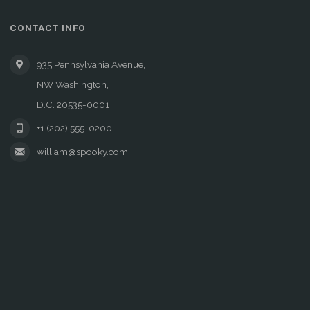
CONTACT INFO
935 Pennsylvania Avenue,
NW Washington,
D.C. 20535-0001
+1 (202) 555-0200
william@spooky.com