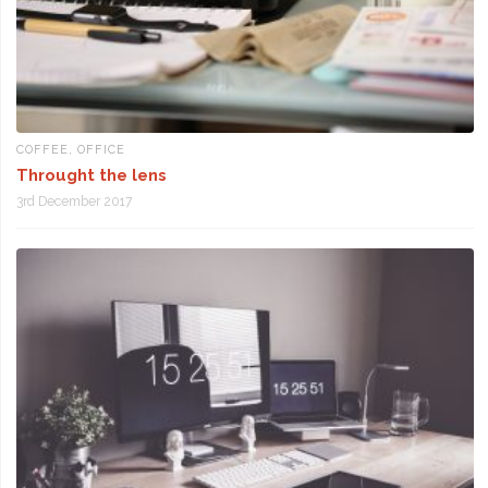
COFFEE
,
OFFICE
Throught the lens
3rd December 2017