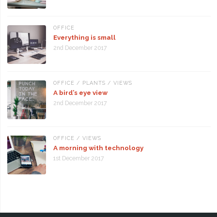
OFFICE
Everything is small
2nd December 2017
OFFICE
/
PLANTS
/
VIEWS
A bird’s eye view
2nd December 2017
OFFICE
/
VIEWS
A morning with technology
1st December 2017