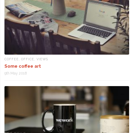
COFFEE
,
OFFICE
,
VIEWS
Some coffee art
9th May 2018