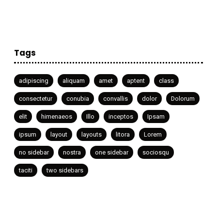
Tags
adipiscing
aliquam
amet
aptent
class
consectetur
conubia
convallis
dolor
Dolorum
elit
himenaeos
Illo
inceptos
Ipsam
ipsum
layout
layouts
litora
Lorem
no sidebar
nostra
one sidebar
sociosqu
taciti
two sidebars