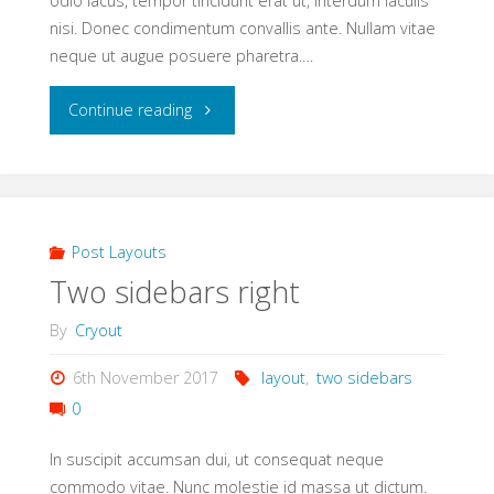
odio lacus, tempor tincidunt erat ut, interdum iaculis
nisi. Donec condimentum convallis ante. Nullam vitae
neque ut augue posuere pharetra.…
"Two
Continue reading
sidebars
sided"
Post Layouts
Two sidebars right
By
Cryout
6th November 2017
layout
,
two sidebars
0
In suscipit accumsan dui, ut consequat neque
commodo vitae. Nunc molestie id massa ut dictum.