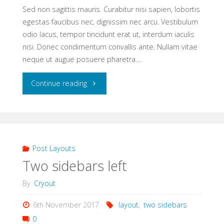
Sed non sagittis mauris. Curabitur nisi sapien, lobortis
egestas faucibus nec, dignissim nec arcu. Vestibulum
odio lacus, tempor tincidunt erat ut, interdum iaculis
nisi. Donec condimentum convallis ante. Nullam vitae
neque ut augue posuere pharetra.…
"Two
Continue reading
sidebars
right"
Post Layouts
Two sidebars left
By
Cryout
6th November 2017
layout
,
two sidebars
0