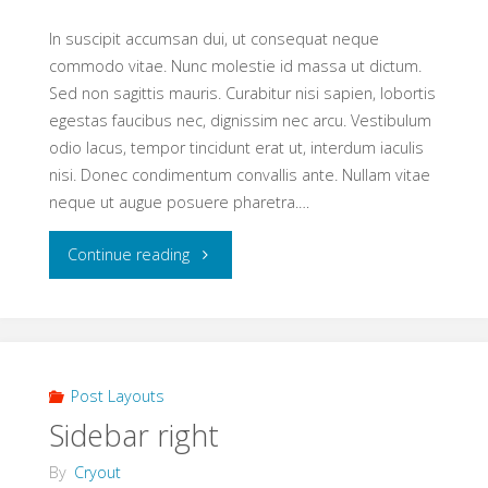
In suscipit accumsan dui, ut consequat neque
commodo vitae. Nunc molestie id massa ut dictum.
Sed non sagittis mauris. Curabitur nisi sapien, lobortis
egestas faucibus nec, dignissim nec arcu. Vestibulum
odio lacus, tempor tincidunt erat ut, interdum iaculis
nisi. Donec condimentum convallis ante. Nullam vitae
neque ut augue posuere pharetra.…
"Two
Continue reading
sidebars
left"
Post Layouts
Sidebar right
By
Cryout