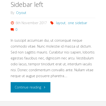
Sidebar left
By
Cryout
6th November 2017
layout
,
one sidebar
0
In suscipit accumsan dui, ut consequat neque
commodo vitae. Nunc molestie id massa ut dictum.
Sed non sagittis mauris. Curabitur nisi sapien, lobortis
egestas faucibus nec, dignissim nec arcu. Vestibulum
odio lacus, tempor tincidunt erat ut, interdum iaculis
nisi. Donec condimentum convallis ante. Nullam vitae
neque ut augue posuere pharetra.…
"Sidebar
Continue reading
left"