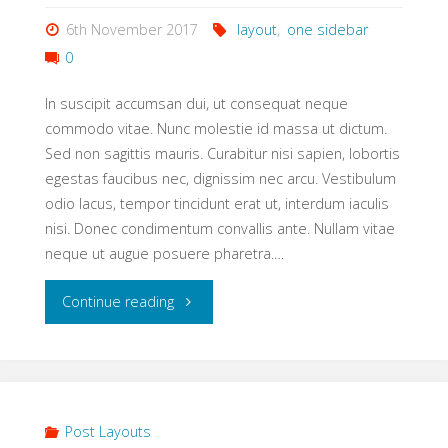
6th November 2017
layout
,
one sidebar
0
In suscipit accumsan dui, ut consequat neque
commodo vitae. Nunc molestie id massa ut dictum.
Sed non sagittis mauris. Curabitur nisi sapien, lobortis
egestas faucibus nec, dignissim nec arcu. Vestibulum
odio lacus, tempor tincidunt erat ut, interdum iaculis
nisi. Donec condimentum convallis ante. Nullam vitae
neque ut augue posuere pharetra.…
"Sidebar
Continue reading
right"
Post Layouts