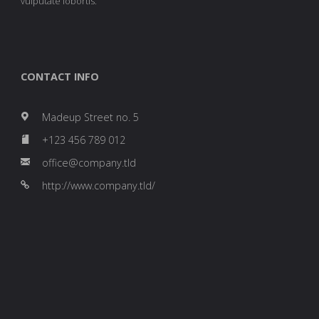
vulputate lobortis.
CONTACT INFO
Madeup Street no. 5
+123 456 789 012
office@company.tld
http://www.company.tld/