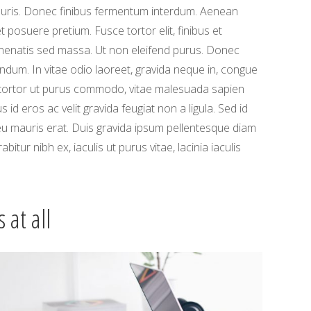
uris. Donec finibus fermentum interdum. Aenean
et posuere pretium. Fusce tortor elit, finibus et
nenatis sed massa. Ut non eleifend purus. Donec
endum. In vitae odio laoreet, gravida neque in, congue
 tortor ut purus commodo, vitae malesuada sapien
id eros ac velit gravida feugiat non a ligula. Sed id
eu mauris erat. Duis gravida ipsum pellentesque diam
rabitur nibh ex, iaculis ut purus vitae, lacinia iaculis
 at all