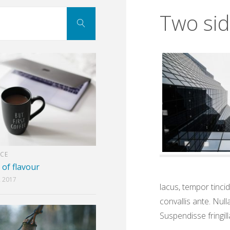
Search
Two sid
Search
for:
ICE
 of flavour
 2017
lacus, tempor tinci
convallis ante. Nul
Suspendisse fringilla