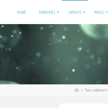
HOME
TEMPLATES
LAYOUTS
PAGES
Home
Two sidebars l