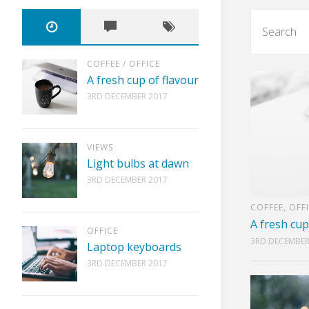
COFFEE
/
OFFICE
A fresh cup of flavour
3RD DECEMBER 2017
VIEWS
Light bulbs at dawn
3RD DECEMBER 2017
COFFEE
,
OFF
A fresh cup
OFFICE
3RD DECEMBER
Laptop keyboards
3RD DECEMBER 2017