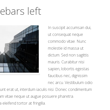
ebars left
In suscipit accumsan dui,
ut consequat neque
commodo vitae. Nunc
molestie id massa ut
dictum. Sed non sagittis
mauris. Curabitur nisi
sapien, lobortis egestas
faucibus nec, dignissim
nec arcu. Vestibulum odio
dunt erat ut, interdum iaculis nisi. Donec condimentum
lam vitae neque ut augue posuere pharetra.
 eleifend tortor at fringilla.