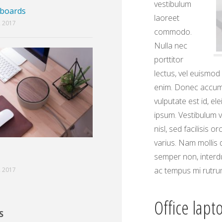
vestibulum
yboards
laoreet
 2017
commodo.
Nulla nec
porttitor
lectus, vel euismod o
enim. Donec accumsa
vulputate est id, el
ipsum. Vestibulum v
nisl, sed facilisis 
varius. Nam mollis 
semper non, interd
ac tempus mi rutru
 2017
Office lapt
S