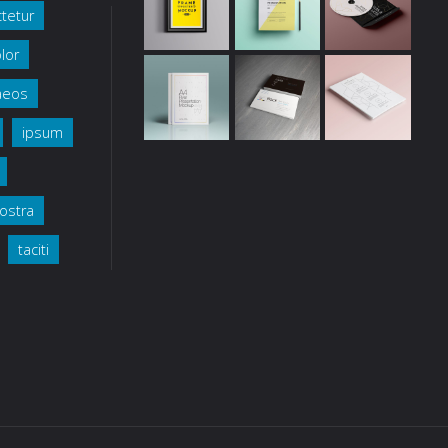
tetur
lor
aeos
ipsum
ostra
taciti