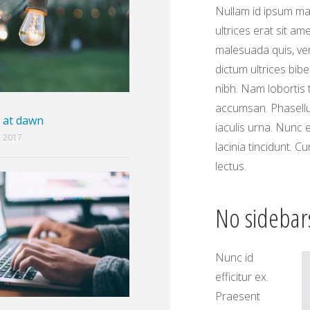
Nullam id ipsum ma
ultrices erat sit am
malesuada quis, ve
dictum ultrices bib
nibh. Nam lobortis
accumsan. Phasellus 
s at dawn
iaculis urna. Nunc 
 2017
lacinia tincidunt. Cu
lectus.
No sidebars
Nunc id
efficitur ex.
Praesent