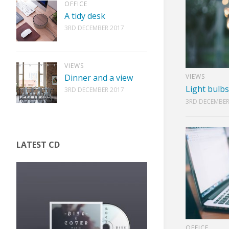
OFFICE
A tidy desk
3RD DECEMBER 2017
VIEWS
VIEWS
Dinner and a view
Light bulb
3RD DECEMBER 2017
3RD DECEMBER
LATEST CD
OFFICE