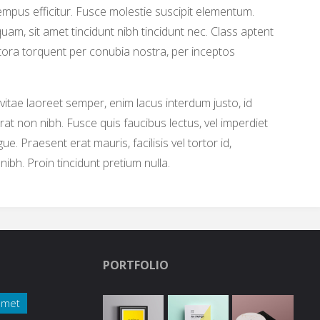
pus efficitur. Fusce molestie suscipit elementum.
uam, sit amet tincidunt nibh tincidunt nec. Class aptent
litora torquent per conubia nostra, per inceptos
vitae laoreet semper, enim lacus interdum justo, id
 non nibh. Fusce quis faucibus lectus, vel imperdiet
gue. Praesent erat mauris, facilisis vel tortor id,
bh. Proin tincidunt pretium nulla.
PORTFOLIO
amet