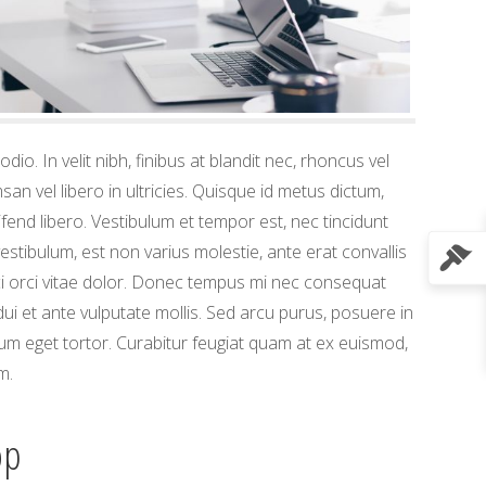
dio. In velit nibh, finibus at blandit nec, rhoncus vel
n vel libero in ultricies. Quisque id metus dictum,
eifend libero. Vestibulum et tempor est, nec tincidunt
estibulum, est non varius molestie, ante erat convallis
orci orci vitae dolor. Donec tempus mi nec consequat
dui et ante vulputate mollis. Sed arcu purus, posuere in
um eget tortor. Curabitur feugiat quam at ex euismod,
m.
op