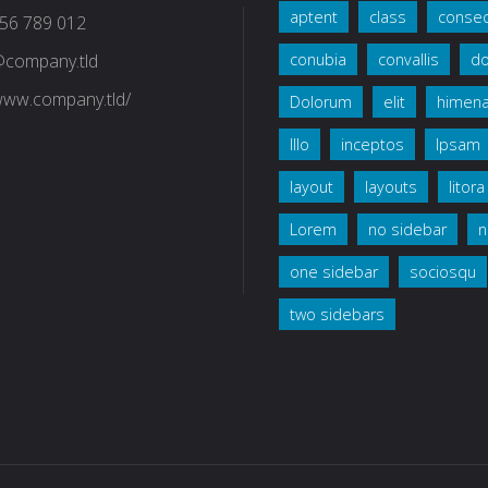
aptent
class
consec
56 789 012
@company.tld
conubia
convallis
do
/www.company.tld/
Dolorum
elit
himen
Illo
inceptos
Ipsam
layout
layouts
litora
Lorem
no sidebar
n
one sidebar
sociosqu
two sidebars