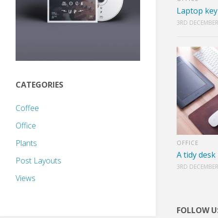
Laptop ke
3RD DECEMBER
CATEGORIES
Coffee
Office
Plants
OFFICE
A tidy desk
Post Layouts
3RD DECEMBER
Views
FOLLOW U