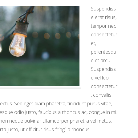
Suspendiss
e erat risus,
tempor nec
consectetur
et,
pellentesqu
e et arcu.
Suspendiss
e vel leo
consectetur
, convallis
 lectus. Sed eget diam pharetra, tincidunt purus vitae,
ntesque odio justo, faucibus a rhoncus ac, congue in mi.
 non neque pulvinar ullamcorper pharetra vel metus.
 justo, ut efficitur risus fringilla rhoncus.