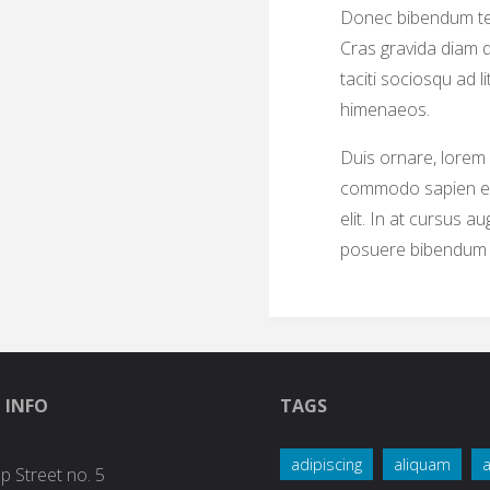
Donec bibendum tem
Cras gravida diam q
taciti sociosqu ad 
himenaeos.
Duis ornare, lorem 
commodo sapien erat
elit. In at cursus au
posuere bibendum ni
 INFO
TAGS
adipiscing
aliquam
 Street no. 5